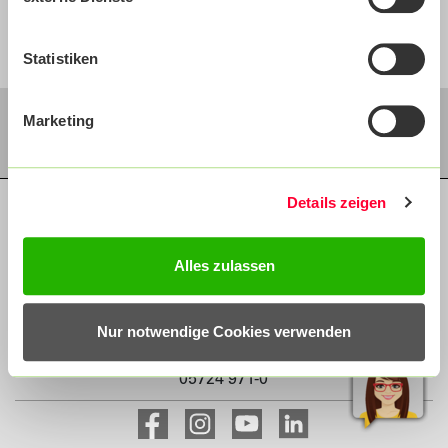
Statistiken
Marketing
Details zeigen
Impressum
Datenschutz
Compliance
BKK24
Alles zulassen
Sülbecker Brand 1
Nur notwendige Cookies verwenden
31683 Obernkirchen
05724 971-0