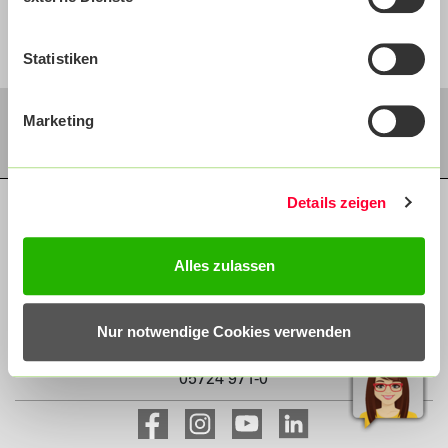
Statistiken
Marketing
Details zeigen
Impressum
Datenschutz
Compliance
BKK24
Alles zulassen
Sülbecker Brand 1
Nur notwendige Cookies verwenden
31683 Obernkirchen
05724 971-0