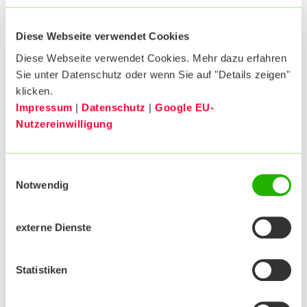
Üblicherweise erhalten Sie diese bereits im Januar. Für
Sie entsteht kein zusätzlicher Aufwand.
Bei steuerrechtlichen Fragestellungen können Sie sich
Diese Webseite verwendet Cookies
auch auf der Homepage des
Bundeszentralamtes für
Diese Webseite verwendet Cookies. Mehr dazu erfahren
Steuern
informieren.
Sie unter Datenschutz oder wenn Sie auf "Details zeigen"
klicken.
WAS IST DAS BÜRGERENTLASTUNGSGESETZ?
Impressum
|
Datenschutz
|
Google EU-
Nutzereinwilligung
Einwilligungsauswahl
WELCHE DATEN WERDEN GEMELDET?
Notwendig
externe Dienste
WER ÜBERMITTELT DIE DATEN ÜBER GEZAHLTE
BEITRÄGE AN DAS FINANZAMT?
Statistiken