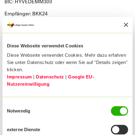
BIC: HYVEDEMM300
Empfänger: BKK24
Institut: Deutsche Bank Hannover
IBAN: DE84 2507 0070 0011 3811 00
BIC: DEUTDE2HXXX
Empfänger: BKK24
Diese Webseite verwendet Cookies
Institut: Sparkasse Schaumburg
Diese Webseite verwendet Cookies. Mehr dazu erfahren
IBAN: DE18 2555 1480 0367 1933 72
BIC: NOLADE21SHG
Sie unter Datenschutz oder wenn Sie auf "Details zeigen"
klicken.
Empfänger: BKK24
Impressum
|
Datenschutz
|
Google EU-
Institut: Volksbank in Schaumburg
Nutzereinwilligung
IBAN: DE38 2559 1413 3614 8008 00
BIC: GENODEF1BCK
Empfänger: BKK24
Einwilligungsauswahl
Institut: GLS-Bank eG
Notwendig
IBAN: DE28 4306 0967 4062 5515 01
BIC: GENODEM1GLS
externe Dienste
Gläubiger-Identifikationsnummer im SEPA-