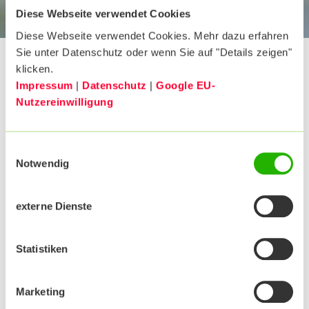
Diese Webseite verwendet Cookies
Diese Webseite verwendet Cookies. Mehr dazu erfahren
Startseite
Kontakt
Standorte
Sie unter Datenschutz oder wenn Sie auf "Details zeigen"
klicken.
Impressum
|
Datenschutz
|
Google EU-
Nutzereinwilligung
BKK24 Personalkasse
Sülbecker Brand 1, 31683
Einwilligungsauswahl
Obernkirchen
Notwendig
E-Mail
externe Dienste
personalkasse@bkk24.de
Statistiken
Telefon
Marketing