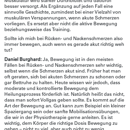
Muskulatur wird stärker Durchblutet und dadurch
besser versorgt. Als Ergänzung auf jeden Fall eine
sinnvolle Geschichte, zumindest bei einer Vielzahl von
muskulären Verspannungen, wenn akute Schmerzen
vorliegen. Es ersetzt aber nicht die aktive Bewegung
beziehungsweise das Training.
Sollte ich mich bei Rücken- und Nackenschmerzen also
immer bewegen, auch wenn es gerade akut richtig weh
tut?
Daniel Burghard:
Ja, Bewegung ist in den meisten
Fällen bei Rücken- und Nackenschmerzen sehr wichtig,
selbst wenn die Schmerzen akut sind. Früher hat man
oft geraten, sich bei akuten Schmerzen zu schonen oder
gar Bettruhe zu halten. Heute wissen wir jedoch, dass
moderate und kontrollierte Bewegung dem
Heilungsprozess förderlich ist. Natürlich heißt das nicht,
dass man sofort Vollgas geben sollte. Es kommt auf die
Art der Bewegung an. Gut kann zum Beispiel ein kleiner
Spaziergang sein oder sanfte Mobilisationsübungen,
die wir in der Physiotherapie gerne anleiten. Es ist
wichtig, dem Körper die richtige Dosis Bewegung zu
geben – nicht zu viel, aber auch nicht zu wenig.