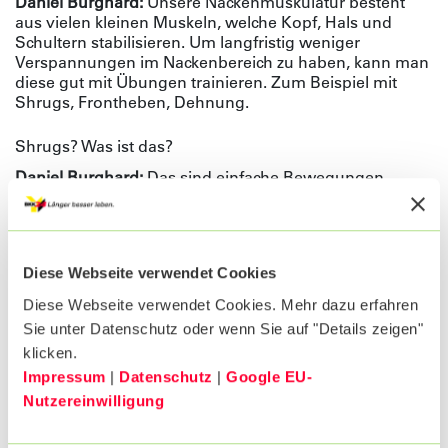
Daniel Burghard:
Unsere Nackenmuskulatur besteht
aus vielen kleinen Muskeln, welche Kopf, Hals und
Schultern stabilisieren. Um langfristig weniger
Verspannungen im Nackenbereich zu haben, kann man
diese gut mit Übungen trainieren. Zum Beispiel mit
Shrugs, Frontheben, Dehnung.
Shrugs? Was ist das?
Daniel Burghard:
Das sind einfache Bewegungen.
Eigentlich ist es nur der englische Begriff für
„Schulterzucken“, und im Prinzip machen wir genau
das. Nur schön langsam und kontrolliert und
bestenfalls mit Gewichten in den Händen. Das können
Diese Webseite verwendet Cookies
Hanteln sein, aber zwei Wasserflaschen gehen genauso
gut.
Diese Webseite verwendet Cookies. Mehr dazu erfahren
Sie unter Datenschutz oder wenn Sie auf "Details zeigen"
klicken.
Impressum
|
Datenschutz
|
Google EU-
Nutzereinwilligung