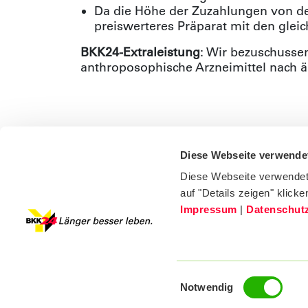
Da die Höhe der Zuzahlungen von den
preiswerteres Präparat mit den glei
BKK24-Extraleistung
: Wir bezuschusse
anthroposophische Arzneimittel nach är
Kontakt zu diesem Thema
05724 971 372
Diese Webseite verwende
Diese Webseite verwendet
auf "Details zeigen" klicke
Impressum
|
Datenschut
Impressum
Datenschutz
Compliance
Einwilligungsauswahl
Notwendig