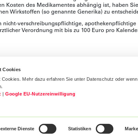
 Kosten des Medikamentes abhängig ist, haben Sie je
chen Wirkstoffen (so genannte Generika) zu entscheid
n nicht-verschreibungspflichtige, apothekenpflichti
ztlicher Verordnung mit bis zu 100 Euro pro Kalender
t Cookies
 Cookies. Mehr dazu erfahren Sie unter Datenschutz oder wenn
n.
z
|
Google EU-Nutzereinwilligung
BKK24
Sülbecker Brand 1
31683 Obernkirchen
externe Dienste
Statistiken
Marke