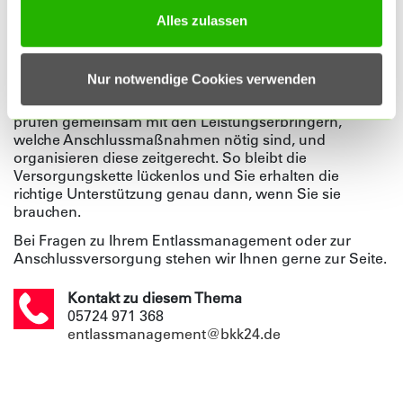
Anträge auf häusliche Krankenpflege oder
Alles zulassen
Soziotherapie vor der Entlassung reibungslos und
schnell eingeleitet werden.
Ihr Vorteil: Wir kümmern uns darum, damit Sie sich auf
Nur notwendige Cookies verwenden
Ihre Genesung konzentrieren können. Das
Krankenhaus holt dafür Ihre Einwilligung ein. Wir
prüfen gemeinsam mit den Leistungserbringern,
welche Anschlussmaßnahmen nötig sind, und
organisieren diese zeitgerecht. So bleibt die
Versorgungskette lückenlos und Sie erhalten die
richtige Unterstützung genau dann, wenn Sie sie
brauchen.
Bei Fragen zu Ihrem Entlassmanagement oder zur
Anschlussversorgung stehen wir Ihnen gerne zur Seite.
Kontakt zu diesem Thema
05724 971 368
entlassmanagement@bkk24.de