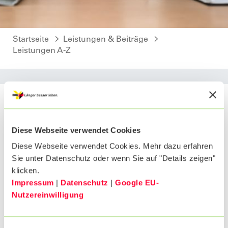
Startseite
Leistungen & Beiträge
Leistungen A-Z
Unser Extra für Sie: Ihr persönlicher Coach
gegen Stress im Job!
"Stress" hat direkten Einfluss auf unsere
Diese Webseite verwendet Cookies
Gesundheit und unser Wohlbefinden. Vor
Diese Webseite verwendet Cookies. Mehr dazu erfahren
allem dauerhafte Belastungen können
Sie unter Datenschutz oder wenn Sie auf "Details zeigen"
negative Folgen haben. Neben körperlichen
klicken.
Auswirkungen wie Herzkreislaufproblemen
Impressum
|
Datenschutz
|
Google EU-
oder einem geschwächten Immunsystem,
Nutzereinwilligung
können auch psychische Probleme, wie
Depressionen, auftreten. Wie Sie dem