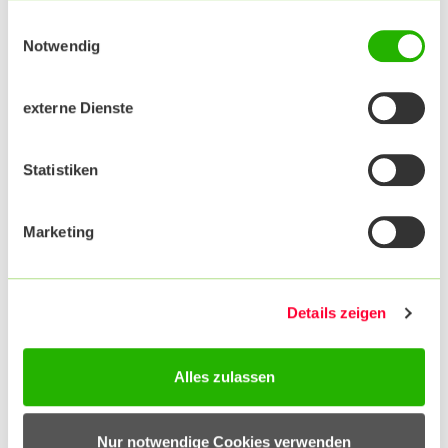
Influenza (Grippe)
Einwilligungsauswahl
Notwendig
externe Dienste
Masern, Mumps, Röteln
Meningokokken
Pertussis (Keuchhusten)
Statistiken
Pneumokokken*
Poliomyelitis (Kinderlähmung)
Rotaviren
Marketing
Tetanus (Wundstarrkrampf)
Tollwut
Typhus
Varizellen (Windpocken)
Details zeigen
Alles zulassen
*Aktuell:
Die über die Gesundheitskarte
abgerechnete Leistung der
Pneumokokken-
Nur notwendige Cookies verwenden