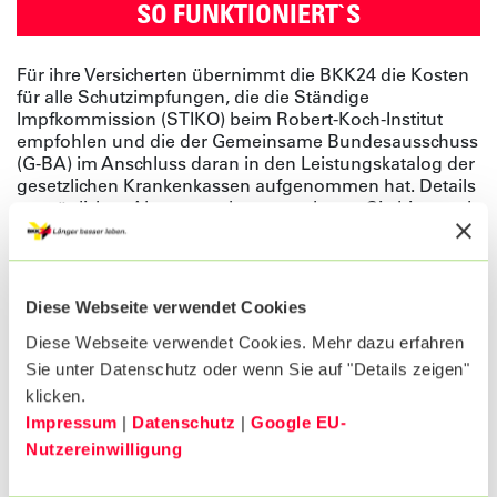
SO FUNKTIONIERT`S
Für ihre Versicherten übernimmt die BKK24 die Kosten
für alle Schutzimpfungen, die die Ständige
Impfkommission (STIKO) beim Robert-Koch-Institut
empfohlen und die der Gemeinsame Bundesausschuss
(G-BA) im Anschluss daran in den Leistungskatalog der
gesetzlichen Krankenkassen aufgenommen hat. Details
zu möglichen Altersvorgaben entnehmen Sie bitte auch
den
aktuellen STIKO-Empfehlungen.
Cholera
Diese Webseite verwendet Cookies
COVID-19
Diese Webseite verwendet Cookies. Mehr dazu erfahren
Diphtherie
Sie unter Datenschutz oder wenn Sie auf "Details zeigen"
Frühsommer-Meningoenzephalitis (FSME)
Gelbfieber
klicken.
Haemophilus influenza b (Hib)
Impressum
|
Datenschutz
|
Google EU-
Hepatitis A
Nutzereinwilligung
Hepatitis B
Humanes Papillomavirus (HPV)