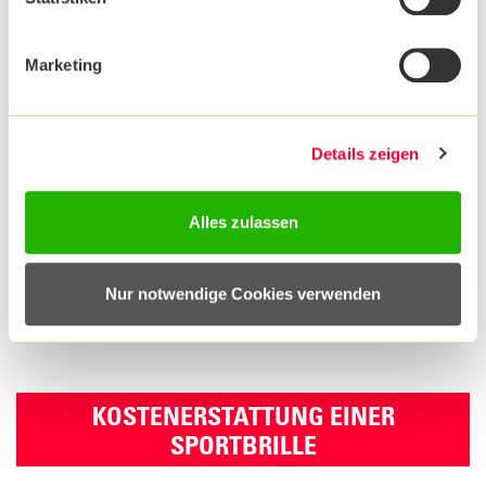
diesem Fall gelten die üblichen Festbeträge für
Sehhilfen, die der Optiker direkt mit der Krankenkasse
abrechnet.
Marketing
DAS SIND IHRE VORTEILE
Details zeigen
Wir bezuschussen eine spezielle Sportbrille bis zur
Vollendung des 18. Lebensjahres alle 2 Jahre. Dies
beinhaltet die Kosten für Gläser und Gestell in Höhe
Alles zulassen
von bis zu 150,00 Euro.
Nur notwendige Cookies verwenden
Wert dieser Extraleistung: Bis zu 150,00 Euro
KOSTENERSTATTUNG EINER
SPORTBRILLE