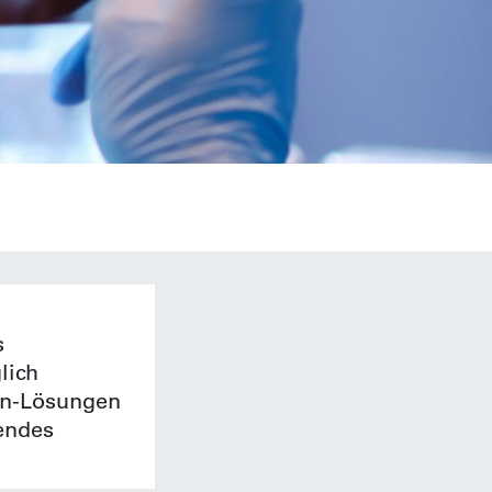
s
lich
kon-Lösungen
endes