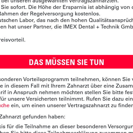
g bei unseren ausgewählten Vertragszahnärzten.
 Sie sofort. Die Höhe der Ersparnis ist abhängig von
 Rahmen der Regelversorgung kostenlos.
tschen Labor, das nach den hohen Qualitätsansprüch
hen hat unser Partner, die IMEX Dental + Technik Gm
isvorteil.
DAS MÜSSEN SIE TUN
sonderen Vorteilsprogramm teilnehmen, können Sie 
ie in diesem Fall mit Ihrem Zahnarzt über eine Zus
f in Anspruch nehmen möchten stellen Sie bitte fest
 unsere Versicherten teilnimmt. Rufen Sie dazu ein
uche
ein, um einen unserer Vertragszahnarzt zu finde
 Zahnarzt gefunden haben:
axis für die Teilnahme an dieser besonderen Versorgun