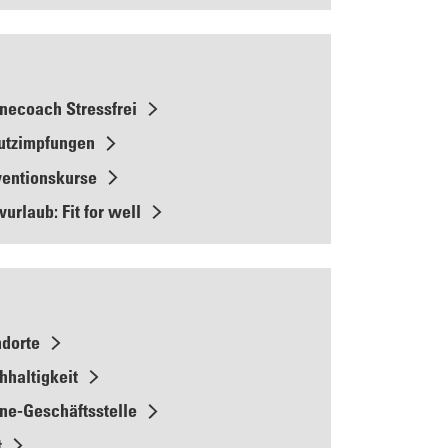
necoach Stressfrei
utzimpfungen
ventionskurse
vurlaub: Fit for well
ndorte
hhaltigkeit
ne-Geschäftsstelle
t