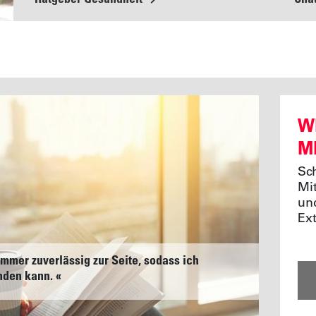
W
M
Sc
Mi
un
Ext
mmer zuverlässig zur Seite, sodass ich
den kann. «